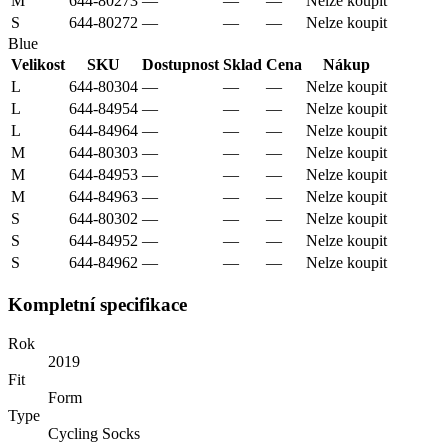
M
644-80273
—
—
—
Nelze koupit
S
644-80272
—
—
—
Nelze koupit
Blue
Velikost
SKU
Dostupnost
Sklad
Cena
Nákup
L
644-80304
—
—
—
Nelze koupit
L
644-84954
—
—
—
Nelze koupit
L
644-84964
—
—
—
Nelze koupit
M
644-80303
—
—
—
Nelze koupit
M
644-84953
—
—
—
Nelze koupit
M
644-84963
—
—
—
Nelze koupit
S
644-80302
—
—
—
Nelze koupit
S
644-84952
—
—
—
Nelze koupit
S
644-84962
—
—
—
Nelze koupit
Kompletní specifikace
Rok
2019
Fit
Form
Type
Cycling Socks