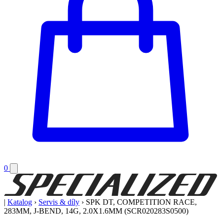
0
|
Katalog
›
Servis & díly
›
SPK DT, COMPETITION RACE,
283MM, J-BEND, 14G, 2.0X1.6MM (SCR020283S0500)