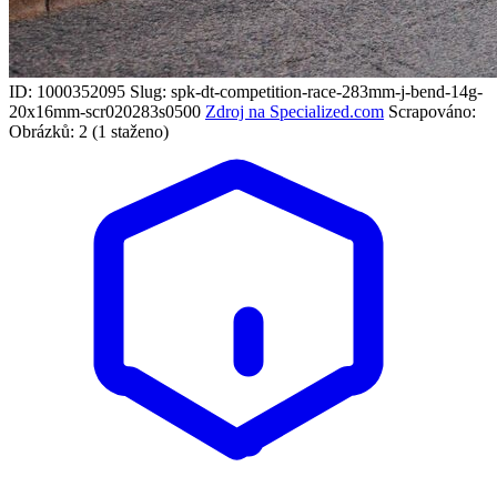
ID: 1000352095
Slug: spk-dt-competition-race-283mm-j-bend-14g-
20x16mm-scr020283s0500
Zdroj na Specialized.com
Scrapováno:
Obrázků: 2 (1 staženo)