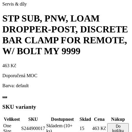
Servis & díly
STP SUB, PNW, LOAM
DROPPER-POST, DISCRETE
BAR CLAMP FOR REMOTE,
W/ BOLT
MY 9999
463 Kč
Doporučená MOC
Barva:
default
SKU varianty
Velikost
SKU
Dostupnost
Sklad
Cena
Nákup
One
Skladem (10+
Do
S244900017
15
463 Kč
Size
ks)
košíku