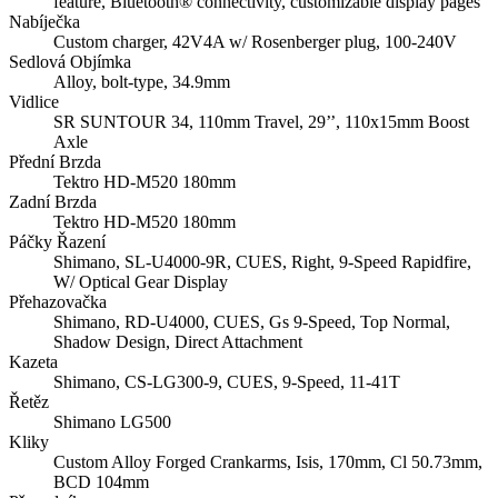
feature, Bluetooth® connectivity, customizable display pages
Nabíječka
Custom charger, 42V4A w/ Rosenberger plug, 100-240V
Sedlová Objímka
Alloy, bolt-type, 34.9mm
Vidlice
SR SUNTOUR 34, 110mm Travel, 29’’, 110x15mm Boost
Axle
Přední Brzda
Tektro HD-M520 180mm
Zadní Brzda
Tektro HD-M520 180mm
Páčky Řazení
Shimano, SL-U4000-9R, CUES, Right, 9-Speed Rapidfire,
W/ Optical Gear Display
Přehazovačka
Shimano, RD-U4000, CUES, Gs 9-Speed, Top Normal,
Shadow Design, Direct Attachment
Kazeta
Shimano, CS-LG300-9, CUES, 9-Speed, 11-41T
Řetěz
Shimano LG500
Kliky
Custom Alloy Forged Crankarms, Isis, 170mm, Cl 50.73mm,
BCD 104mm