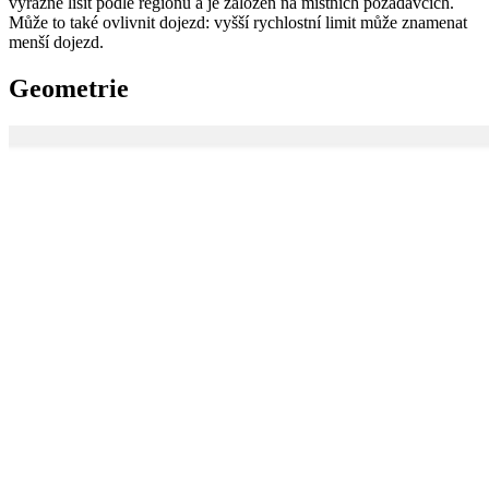
výrazně lišit podle regionu a je založen na místních požadavcích.
Může to také ovlivnit dojezd: vyšší rychlostní limit může znamenat
menší dojezd.
Geometrie