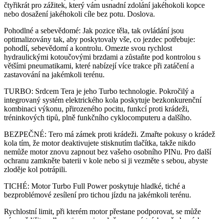
čtyřikrát pro zážitek, který vám usnadní zdolání jakéhokoli kopce
nebo dosažení jakéhokoli cíle bez potu. Doslova.
Pohodlné a sebevědomé: Jak pozice těla, tak ovládání jsou
optimalizovány tak, aby poskytovaly vše, co jezdec potřebuje:
pohodlí, sebevědomí a kontrolu. Omezte svou rychlost
hydraulickými kotoučovými brzdami a zůstaňte pod kontrolou s
většími pneumatikami, které nabízejí více trakce při zatáčení a
zastavování na jakémkoli terénu.
TURBO: Srdcem Tera je jeho Turbo technologie. Pokročilý a
integrovaný systém elektrického kola poskytuje bezkonkurenční
kombinaci výkonu, přirozeného pocitu, funkcí proti krádeži,
tréninkových tipů, plně funkčního cyklocomputeru a dalšího.
BEZPEČNÉ: Tero má zámek proti krádeži. Zmařte pokusy o krádež
kola tím, že motor deaktivujete stisknutím tlačítka, takže nikdo
nemůže motor znovu zapnout bez vašeho osobního PINu. Pro další
ochranu zamkněte baterii v kole nebo si ji vezměte s sebou, abyste
zloděje kol potrápili.
TICHÉ: Motor Turbo Full Power poskytuje hladké, tiché a
bezproblémové zesílení pro tichou jízdu na jakémkoli terénu.
Rychlostní limit, při kterém motor přestane podporovat, se může