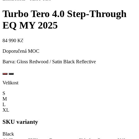
Turbo Tero 4.0 Step-Through
EQ
MY 2025
84 990 Kč
Doporučená MOC
Barva:
Gloss Redwood / Satin Black Reflective
Velikost
S
M
L
XL
SKU varianty
Black