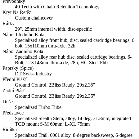
Převodníky
40 Teeth with Chain Retention Technology
Kryt Na Řetěz
Custom chaincover
Ráfky
29", 25mm internal width, disc-specific
Náboj Předního Kola
Specialized alloy front hub, disc, sealed cardridge bearings, 6-
bolt, 15x110mm thru-axle, 32h
Náboj Zadního Kola
Specialized alloy rear hub disc, sealed cartridge bearings, 6-
Bolt, 12X148mm thru-axle, 28h, HG Steel Fhb
Paprsky (Špice)
DT Swiss Industry
Přední Plášť
Ground Control, 2Bliss Ready, 29x2.35"
Zadní Plášť
Ground Control, 2Bliss Ready, 29x2.35"
Duše
Specialized Turbo Tube
Představec
Specialized Stealth Stem, alloy, 14 deg, 31.8mm, integrated
TCD mount S-M 60mm, L-XL 75mm
Řídítka
Specialized Trail, 6061 alloy, 8-degree backsweep, 6-degree