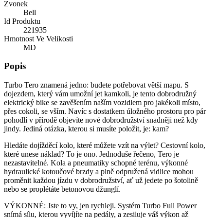
Zvonek
Bell
Id Produktu
221935
Hmotnost Ve Velikosti
MD
Popis
Turbo Tero znamená jedno: budete potřebovat větší mapu. S
dojezdem, který vám umožní jet kamkoli, je tento dobrodružný
elektrický bike se zavěšením naším vozidlem pro jakékoli místo,
přes cokoli, se vším. Navíc s dostatkem úložného prostoru pro pár
pohodlí v přírodě objevíte nové dobrodružství snadněji než kdy
jindy. Jediná otázka, kterou si musíte položit, je: kam?
Hledáte dojížděcí kolo, které můžete vzít na výlet? Cestovní kolo,
které unese náklad? To je ono. Jednoduše řečeno, Tero je
nezastavitelné. Kola a pneumatiky schopné terénu, výkonné
hydraulické kotoučové brzdy a plně odpružená vidlice mohou
proměnit každou jízdu v dobrodružství, ať už jedete po šotolině
nebo se proplétáte betonovou džunglí.
VÝKONNÉ: Jste to vy, jen rychleji. Systém Turbo Full Power
snímá sílu, kterou vyvíjíte na pedály, a zesiluje váš výkon až