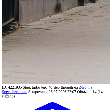
ID: 4221935
Slug: turbo-tero-40-step-through-eq
Zdroj na
Specialized.com
Scrapováno: 26.07.2026 22:07
Obrázků: 14 (14
staženo)