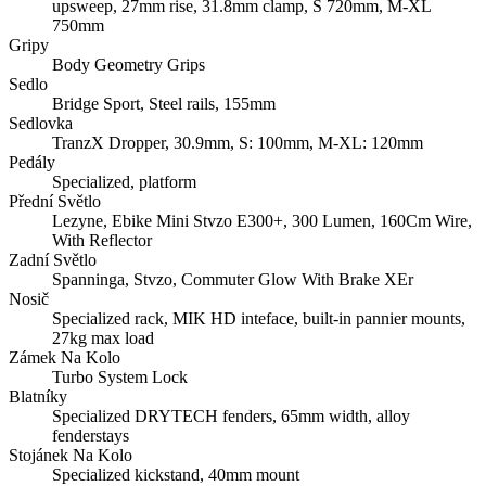
upsweep, 27mm rise, 31.8mm clamp, S 720mm, M-XL
750mm
Gripy
Body Geometry Grips
Sedlo
Bridge Sport, Steel rails, 155mm
Sedlovka
TranzX Dropper, 30.9mm, S: 100mm, M-XL: 120mm
Pedály
Specialized, platform
Přední Světlo
Lezyne, Ebike Mini Stvzo E300+, 300 Lumen, 160Cm Wire,
With Reflector
Zadní Světlo
Spanninga, Stvzo, Commuter Glow With Brake XEr
Nosič
Specialized rack, MIK HD inteface, built-in pannier mounts,
27kg max load
Zámek Na Kolo
Turbo System Lock
Blatníky
Specialized DRYTECH fenders, 65mm width, alloy
fenderstays
Stojánek Na Kolo
Specialized kickstand, 40mm mount