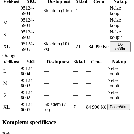
Velikost
SKU
Dostupnost
Sklad
Cena
Nákup
95124-
Nelze
L
Skladem (1 ks)
1
—
5904
koupit
95124-
Nelze
M
—
—
—
5903
koupit
95124-
Nelze
S
—
—
—
5902
koupit
95124-
Skladem (10+
Do
XL
21
84 990 Kč
5905
ks)
košíku
Orange
Velikost
SKU
Dostupnost
Sklad
Cena
Nákup
95124-
Nelze
L
—
—
—
6004
koupit
95124-
Nelze
M
—
—
—
6003
koupit
95124-
Nelze
S
—
—
—
6002
koupit
95124-
Skladem (7
XL
7
84 990 Kč
Do košíku
6005
ks)
Kompletní specifikace
Rok