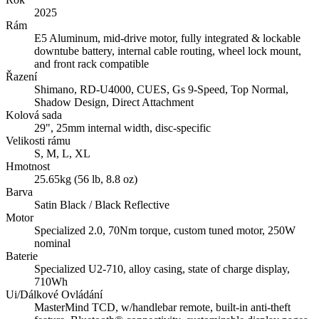
2025
Rám
E5 Aluminum, mid-drive motor, fully integrated & lockable
downtube battery, internal cable routing, wheel lock mount,
and front rack compatible
Řazení
Shimano, RD-U4000, CUES, Gs 9-Speed, Top Normal,
Shadow Design, Direct Attachment
Kolová sada
29", 25mm internal width, disc-specific
Velikosti rámu
S, M, L, XL
Hmotnost
25.65kg (56 lb, 8.8 oz)
Barva
Satin Black / Black Reflective
Motor
Specialized 2.0, 70Nm torque, custom tuned motor, 250W
nominal
Baterie
Specialized U2-710, alloy casing, state of charge display,
710Wh
Ui/Dálkové Ovládání
MasterMind TCD, w/handlebar remote, built-in anti-theft