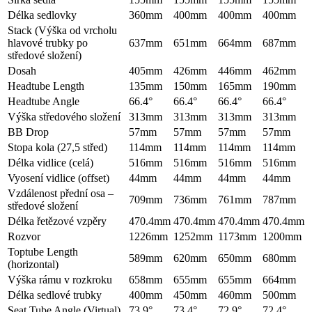
Délka sedlovky
360mm
400mm
400mm
400mm
Stack (Výška od vrcholu
hlavové trubky po
637mm
651mm
664mm
687mm
středové složení)
Dosah
405mm
426mm
446mm
462mm
Headtube Length
135mm
150mm
165mm
190mm
Headtube Angle
66.4°
66.4°
66.4°
66.4°
Výška středového složení
313mm
313mm
313mm
313mm
BB Drop
57mm
57mm
57mm
57mm
Stopa kola (27,5 střed)
114mm
114mm
114mm
114mm
Délka vidlice (celá)
516mm
516mm
516mm
516mm
Vyosení vidlice (offset)
44mm
44mm
44mm
44mm
Vzdálenost přední osa –
709mm
736mm
761mm
787mm
středové složení
Délka řetězové vzpěry
470.4mm
470.4mm
470.4mm
470.4mm
Rozvor
1226mm
1252mm
1173mm
1200mm
Toptube Length
589mm
620mm
650mm
680mm
(horizontal)
Výška rámu v rozkroku
658mm
655mm
655mm
664mm
Délka sedlové trubky
400mm
450mm
460mm
500mm
Seat Tube Angle (Virtual)
73.9°
73.4°
72.9°
72.4°