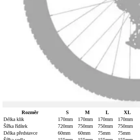
Rozměr
S
M
L
XL
Délka klik
170mm
170mm
170mm
170mm
Šířka řídítek
720mm
750mm
750mm
750mm
Délka představce
60mm
60mm
75mm
75mm
Šířka sedla
155mm
155mm
155mm
155mm