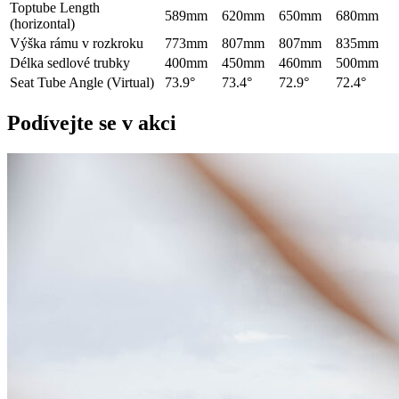
Toptube Length
589mm
620mm
650mm
680mm
(horizontal)
Výška rámu v rozkroku
773mm
807mm
807mm
835mm
Délka sedlové trubky
400mm
450mm
460mm
500mm
Seat Tube Angle (Virtual)
73.9°
73.4°
72.9°
72.4°
Podívejte se v akci