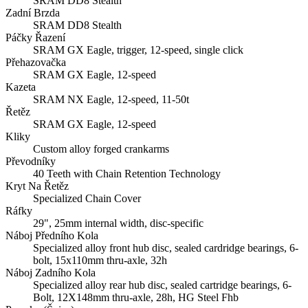
SRAM DD8 Stealth
Zadní Brzda
SRAM DD8 Stealth
Páčky Řazení
SRAM GX Eagle, trigger, 12-speed, single click
Přehazovačka
SRAM GX Eagle, 12-speed
Kazeta
SRAM NX Eagle, 12-speed, 11-50t
Řetěz
SRAM GX Eagle, 12-speed
Kliky
Custom alloy forged crankarms
Převodníky
40 Teeth with Chain Retention Technology
Kryt Na Řetěz
Specialized Chain Cover
Ráfky
29", 25mm internal width, disc-specific
Náboj Předního Kola
Specialized alloy front hub disc, sealed cardridge bearings, 6-
bolt, 15x110mm thru-axle, 32h
Náboj Zadního Kola
Specialized alloy rear hub disc, sealed cartridge bearings, 6-
Bolt, 12X148mm thru-axle, 28h, HG Steel Fhb