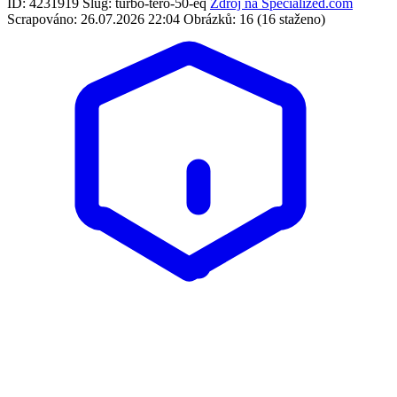
ID: 4231919
Slug: turbo-tero-50-eq
Zdroj na Specialized.com
Scrapováno: 26.07.2026 22:04
Obrázků: 16 (16 staženo)