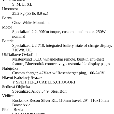
S, M, L, XL
Hmotnost
25.2 kg (55 lb, 8.9 oz)
Barva
Gloss White Mountains
Motor
Specialized 2.2, 90Nm torque, custom tuned motor, 250W
nominal
Baterie
Specialized U2-710, integrated battery, state of charge display,
710Wh, UL
Ui/Dálkové Ovládání
MasterMind TCD, w/handlebar remote, built-in anti-theft
feature, Bluetooth® connectivity, customizable display pages
Nabíječka
Custom charger, 42V4A w/ Rosenberger plug, 100-240V
Hlavní Kabelový Svazek
Y SPLITTER,3 CABLES,CHOGORI
Sedlová Objímka
Specialized Alloy 34.9, Steel Bolt
Vidlice
Rockshox Recon Silver RL, 110mm travel, 29", 110x15mm
Boost Axle
Přední Brzda