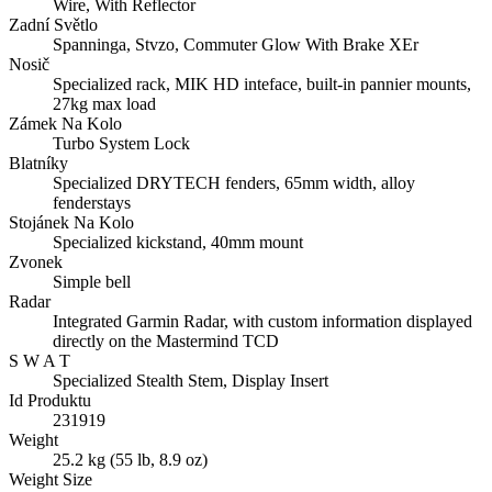
Wire, With Reflector
Zadní Světlo
Spanninga, Stvzo, Commuter Glow With Brake XEr
Nosič
Specialized rack, MIK HD inteface, built-in pannier mounts,
27kg max load
Zámek Na Kolo
Turbo System Lock
Blatníky
Specialized DRYTECH fenders, 65mm width, alloy
fenderstays
Stojánek Na Kolo
Specialized kickstand, 40mm mount
Zvonek
Simple bell
Radar
Integrated Garmin Radar, with custom information displayed
directly on the Mastermind TCD
S W A T
Specialized Stealth Stem, Display Insert
Id Produktu
231919
Weight
25.2 kg (55 lb, 8.9 oz)
Weight Size