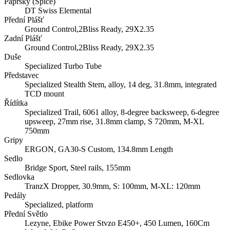
Paprsky (Špice)
DT Swiss Elemental
Přední Plášť
Ground Control,2Bliss Ready, 29X2.35
Zadní Plášť
Ground Control,2Bliss Ready, 29X2.35
Duše
Specialized Turbo Tube
Představec
Specialized Stealth Stem, alloy, 14 deg, 31.8mm, integrated
TCD mount
Řídítka
Specialized Trail, 6061 alloy, 8-degree backsweep, 6-degree
upsweep, 27mm rise, 31.8mm clamp, S 720mm, M-XL
750mm
Gripy
ERGON, GA30-S Custom, 134.8mm Length
Sedlo
Bridge Sport, Steel rails, 155mm
Sedlovka
TranzX Dropper, 30.9mm, S: 100mm, M-XL: 120mm
Pedály
Specialized, platform
Přední Světlo
Lezyne, Ebike Power Stvzo E450+, 450 Lumen, 160Cm