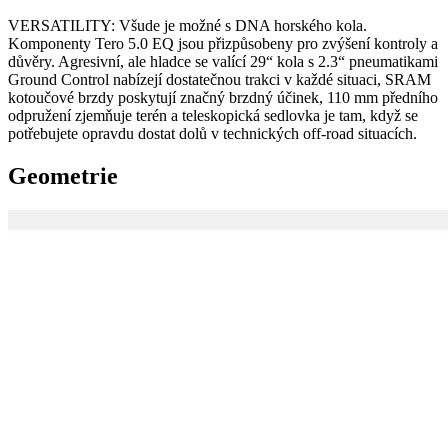
VERSATILITY: Všude je možné s DNA horského kola.
Komponenty Tero 5.0 EQ jsou přizpůsobeny pro zvýšení kontroly a
důvěry. Agresivní, ale hladce se valící 29“ kola s 2.3“ pneumatikami
Ground Control nabízejí dostatečnou trakci v každé situaci, SRAM
kotoučové brzdy poskytují značný brzdný účinek, 110 mm předního
odpružení zjemňuje terén a teleskopická sedlovka je tam, když se
potřebujete opravdu dostat dolů v technických off-road situacích.
Geometrie