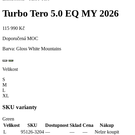
Turbo Tero 5.0 EQ
MY 2026
115 990 Kč
Doporučená MOC
Barva:
Gloss White Mountains
Velikost
S
M
L
XL
SKU varianty
Green
Velikost
SKU
Dostupnost
Sklad
Cena
Nákup
L
95126-3204
—
—
—
Nelze koupit