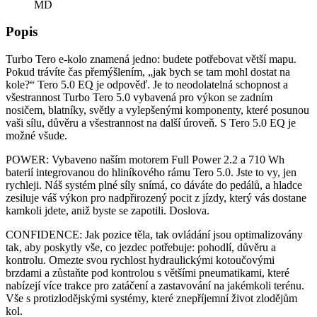
MD
Popis
Turbo Tero e-kolo znamená jedno: budete potřebovat větší mapu.
Pokud trávíte čas přemýšlením, „jak bych se tam mohl dostat na
kole?“ Tero 5.0 EQ je odpověď. Je to neodolatelná schopnost a
všestrannost Turbo Tero 5.0 vybavená pro výkon se zadním
nosičem, blatníky, světly a vylepšenými komponenty, které posunou
vaši sílu, důvěru a všestrannost na další úroveň. S Tero 5.0 EQ je
možné všude.
POWER: Vybaveno naším motorem Full Power 2.2 a 710 Wh
baterií integrovanou do hliníkového rámu Tero 5.0. Jste to vy, jen
rychleji. Náš systém plné síly snímá, co dáváte do pedálů, a hladce
zesiluje váš výkon pro nadpřirozený pocit z jízdy, který vás dostane
kamkoli jdete, aniž byste se zapotili. Doslova.
CONFIDENCE: Jak pozice těla, tak ovládání jsou optimalizovány
tak, aby poskytly vše, co jezdec potřebuje: pohodlí, důvěru a
kontrolu. Omezte svou rychlost hydraulickými kotoučovými
brzdami a zůstaňte pod kontrolou s většími pneumatikami, které
nabízejí více trakce pro zatáčení a zastavování na jakémkoli terénu.
Vše s protizlodějskými systémy, které znepříjemní život zlodějům
kol.