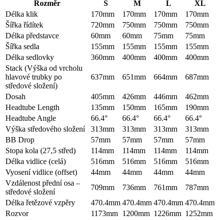
Rozměr
S
M
L
XL
Délka klik
170mm
170mm
170mm
170mm
Šířka řídítek
720mm
750mm
750mm
750mm
Délka představce
60mm
60mm
75mm
75mm
Šířka sedla
155mm
155mm
155mm
155mm
Délka sedlovky
360mm
400mm
400mm
400mm
Stack (Výška od vrcholu
hlavové trubky po
637mm
651mm
664mm
687mm
středové složení)
Dosah
405mm
426mm
446mm
462mm
Headtube Length
135mm
150mm
165mm
190mm
Headtube Angle
66.4°
66.4°
66.4°
66.4°
Výška středového složení
313mm
313mm
313mm
313mm
BB Drop
57mm
57mm
57mm
57mm
Stopa kola (27,5 střed)
114mm
114mm
114mm
114mm
Délka vidlice (celá)
516mm
516mm
516mm
516mm
Vyosení vidlice (offset)
44mm
44mm
44mm
44mm
Vzdálenost přední osa –
709mm
736mm
761mm
787mm
středové složení
Délka řetězové vzpěry
470.4mm
470.4mm
470.4mm
470.4mm
Rozvor
1173mm
1200mm
1226mm
1252mm