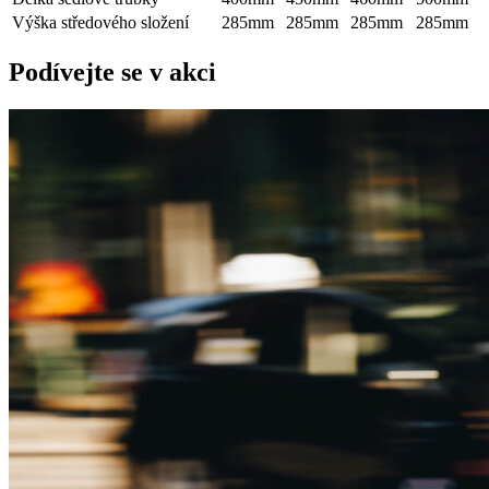
Výška středového složení
285mm
285mm
285mm
285mm
Podívejte se v akci