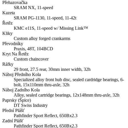
Přehazovačka
SRAM NX, 11-speed
Kazeta
SRAM PG-1130, 11-speed, 11-42t
Řetěz
KMC e11S, 11-speed w/ Missing Link™
Kliky
Custom alloy forged crankarms
Převodníky
Praxis, 48T, 104BCD
Kryt Na Řetěz
Custom chaincover
Ráfky
29 front, 27.5 rear, 30mm inner width, 32h
Náboj Předního Kola
Specialized alloy front hub disc, sealed cardridge bearings, 6-
bolt, 15x110mm thru-axle, 32h
Náboj Zadního Kola
Alloy, sealed cartridge bearings, 12x148mm thru-axle, 32h
Paprsky (Špice)
DT Swiss Industry
Přední Plášť
Pathfinder Sport Reflect, 650Bx2.3
Zadní Plášť
Pathfinder Sport Reflect, 650Bx2.3