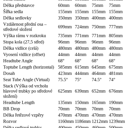
Délka představce
60mm
60mm
75mm
75mm
Šířka sedla
155mm
155mm
155mm
155mm
Délka sedlovky
350mm
350mm
400mm
400mm
Vzdálenost přední osa –
699mm
724mm
750mm
777mm
středové složení
Výška rámu v rozkroku
735mm
771mm
771mm
805mm
Stopa kola (27,5 střed)
96mm
96mm
96mm
96mm
Délka vidlice (celá)
480mm
480mm
480mm
480mm
Vyosení vidlice (offset)
44mm
44mm
44mm
44mm
Headtube Angle
68°
68°
68°
68°
Toptube Length (horizontal)
585mm
615mm
645mm
675mm
Dosah
423mm
444mm
464mm
481mm
Seat Tube Angle (Virtual)
75.5°
75°
74.5°
74°
Stack (Výška od vrcholu
hlavové trubky po středové
625mm
639mm
652mm
676mm
složení)
Headtube Length
135mm
150mm
165mm
190mm
BB Drop
70mm
70mm
70mm
70mm
Délka řetězové vzpěry
470mm
470mm
470mm
470mm
Rozvor
1160mm
1186mm
1212mm
1239mm
Délka sedlové trubky
400mm
450mm
460mm
500mm