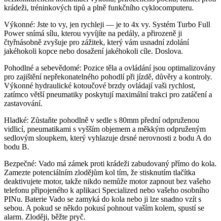
krádeži, tréninkových tipů a plně funkčního cyklocomputeru.
Výkonné: Jste to vy, jen rychleji — je to 4x vy. Systém Turbo Full
Power snímá sílu, kterou vyvíjíte na pedály, a přirozeně ji
čtyřnásobně zvyšuje pro zážitek, který vám usnadní zdolání
jakéhokoli kopce nebo dosažení jakéhokoli cíle. Doslova.
Pohodlné a sebevědomé: Pozice těla a ovládání jsou optimalizovány
pro zajištění nepřekonatelného pohodlí při jízdě, důvěry a kontroly.
Výkonné hydraulické kotoučové brzdy ovládají vaši rychlost,
zatímco větší pneumatiky poskytují maximální trakci pro zatáčení a
zastavování.
Hladké: Zůstaňte pohodlně v sedle s 80mm přední odpruženou
vidlicí, pneumatikami s vyšším objemem a měkkým odpruženým
sedlovým sloupkem, který vyhlazuje drsné nerovnosti z bodu A do
bodu B.
Bezpečné: Vado má zámek proti krádeži zabudovaný přímo do kola.
Zamezte potenciálním zlodějům kol tím, že stisknutím tlačítka
deaktivujete motor, takže nikdo nemůže motor zapnout bez vašeho
telefonu připojeného k aplikaci Specialized nebo vašeho osobního
PINu. Baterie Vado se zamyká do kola nebo ji lze snadno vzít s
sebou. A pokud se někdo pokusí pohnout vaším kolem, spustí se
alarm. Zloději, běžte pryč.