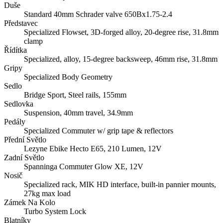
Duše
Standard 40mm Schrader valve 650Bx1.75-2.4
Představec
Specialized Flowset, 3D-forged alloy, 20-degree rise, 31.8mm
clamp
Řídítka
Specialized, alloy, 15-degree backsweep, 46mm rise, 31.8mm
Gripy
Specialized Body Geometry
Sedlo
Bridge Sport, Steel rails, 155mm
Sedlovka
Suspension, 40mm travel, 34.9mm
Pedály
Specialized Commuter w/ grip tape & reflectors
Přední Světlo
Lezyne Ebike Hecto E65, 210 Lumen, 12V
Zadní Světlo
Spanninga Commuter Glow XE, 12V
Nosič
Specialized rack, MIK HD interface, built-in pannier mounts,
27kg max load
Zámek Na Kolo
Turbo System Lock
Blatníky