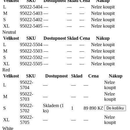
Velikost
SKU
Dostupnost
Sklad
Cena
Nákup
L
95022-5404
—
—
—
Nelze koupit
M
95022-5403
—
—
—
Nelze koupit
S
95022-5402
—
—
—
Nelze koupit
XL
95022-5405
—
—
—
Nelze koupit
Neutral
Velikost
SKU
Dostupnost
Sklad
Cena
Nákup
L
95022-5504
—
—
—
Nelze koupit
M
95022-5503
—
—
—
Nelze koupit
S
95022-5502
—
—
—
Nelze koupit
XL
95022-5505
—
—
—
Nelze koupit
Red
Velikost
SKU
Dostupnost
Sklad
Cena
Nákup
95022-
Nelze
L
—
—
—
5704
koupit
95022-
Nelze
M
—
—
—
5703
koupit
95022-
Skladem (1
S
1
89 890 Kč
Do košíku
5702
ks)
95022-
Nelze
XL
—
—
—
5705
koupit
White