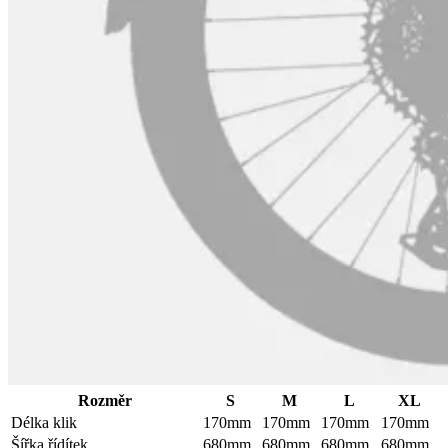
Rozměr
S
M
L
XL
Délka klik
170mm
170mm
170mm
170mm
Šířka řídítek
680mm
680mm
680mm
680mm