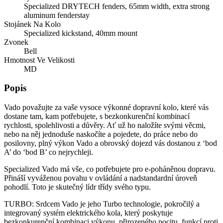
Specialized DRYTECH fenders, 65mm width, extra strong
aluminum fenderstay
Stojánek Na Kolo
Specialized kickstand, 40mm mount
Zvonek
Bell
Hmotnost Ve Velikosti
MD
Popis
Vado považujte za vaše vysoce výkonné dopravní kolo, které vás
dostane tam, kam potřebujete, s bezkonkurenční kombinací
rychlosti, spolehlivosti a důvěry. Ať už ho naložíte svými věcmi,
nebo na něj jednoduše naskočíte a pojedete, do práce nebo do
posilovny, plný výkon Vado a obrovský dojezd vás dostanou z ‘bod
A’ do ‘bod B’ co nejrychleji.
Specialized Vado má vše, co potřebujete pro e-poháněnou dopravu.
Přináší vyváženou povahu v ovládání a nadstandardní úroveň
pohodlí. Toto je skutečný lídr třídy svého typu.
TURBO: Srdcem Vado je jeho Turbo technologie, pokročilý a
integrovaný systém elektrického kola, který poskytuje
bezkonkurenční kombinaci výkonu, přirozeného pocitu, funkcí proti