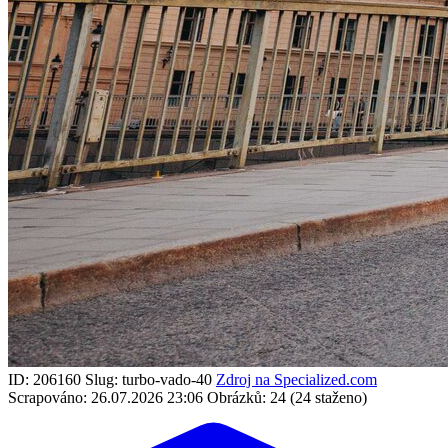
ID: 206160
Slug: turbo-vado-40
Zdroj na Specialized.com
Scrapováno: 26.07.2026 23:06
Obrázků: 24 (24 staženo)