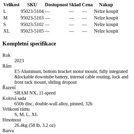
Velikost
SKU
Dostupnost
Sklad
Cena
Nákup
L
95023-5104
—
—
—
Nelze koupit
M
95023-5103
—
—
—
Nelze koupit
S
95023-5102
—
—
—
Nelze koupit
XL
95023-5105
—
—
—
Nelze koupit
Kompletní specifikace
Rok
2023
Rám
E5 Aluminum, bottom bracket motor mount, fully integrated
&lockable downtube battery, internal cable routing, lock and
front rack mount, sliding dropout
Řazení
SRAM NX, 11-speed
Kolová sada
650b disc, double-wall alloy, pinned, 32h
Velikosti rámu
S, M, L, XL
Hmotnost
26.4kg (58 lb, 3.2 oz)
Barva