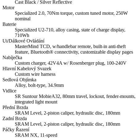
Cast Black / Silver Reflective
Motor
Specialized 2.0, 70Nm torque, custom tuned motor, 250W
nominal
Baterie
Specialized U2-710, alloy casing, state of charge display,
710Wh
Ui/Dálkové Ovládání
MasterMind TCD, w/handlebar remote, built-in anti-theft
feature, Bluetooth® connectivity, customizable display pages
Nabíječka
Custom charger, 42V4A w/ Rosenberger plug, 100-240V
Hlavní Kabelový Svazek
Custom wire harness
Sedlová Objímka
Alloy, bolt-type, 34.9mm
Vidlice
SR Suntour MobieA32, 80mm travel, lockout, fender-mounts,
integrated light mount
Přední Brzda
SRAM Level, 2-piston caliper, hydraulic disc, 180mm
Zadní Brzda
SRAM Level, 2-piston caliper, hydraulic disc, 180mm
Páčky Řazení
SRAM NX, 11-speed