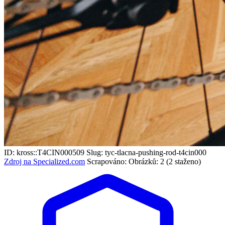
ID: kross::T4CIN000509
Slug: tyc-tlacna-pushing-rod-t4cin000
Zdroj na Specialized.com
Scrapováno:
Obrázků: 2 (2 staženo)