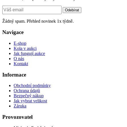
Odebírat
Žádný spam. Přehled novinek 1x týdně.
Navigace
E-shop
Kola v aukci
Jak fungují aukce
O nás
Kontakt
Informace
Obchodní podmínky
Ochrana údajů
Bezpečný nákup
Jak vybrat velikost
Záruka
Provozovatel