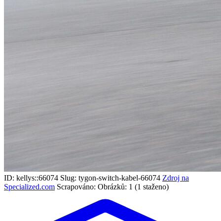
ID: kellys::66074
Slug: tygon-switch-kabel-66074
Zdroj na
Specialized.com
Scrapováno:
Obrázků: 1 (1 staženo)