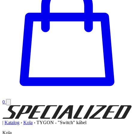
0
|
Katalog
›
Kola
›
TYGON - "Switch" kábel
Kola