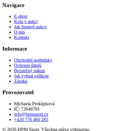
Navigace
E-shop
Kola v aukci
Jak fungují aukce
O nás
Kontakt
Informace
Obchodní podmínky
Ochrana údajů
Bezpečný nákup
Jak vybrat velikost
Záruka
Provozovatel
Michaela Prokůpková
IČ: 72648791
info@hpmsport.cz
+420 776 460 285
© 2026 HPM Sport. Všechna práva vyhrazena.