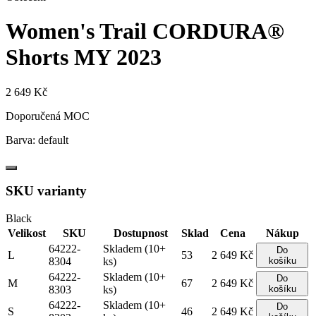
Women's Trail CORDURA®
Shorts
MY 2023
2 649 Kč
Doporučená MOC
Barva:
default
SKU varianty
Black
Velikost
SKU
Dostupnost
Sklad
Cena
Nákup
64222-
Skladem (10+
Do
L
53
2 649 Kč
8304
ks)
košíku
64222-
Skladem (10+
Do
M
67
2 649 Kč
8303
ks)
košíku
64222-
Skladem (10+
Do
S
46
2 649 Kč