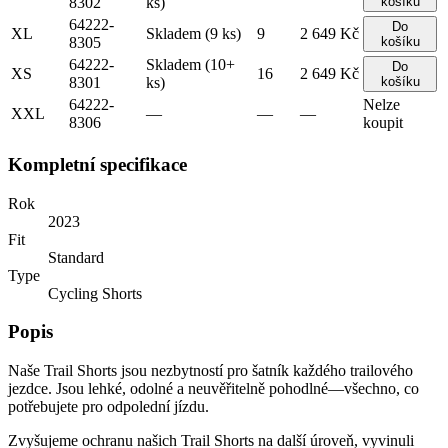
8302
ks)
košíku
64222-
Do
XL
Skladem (9 ks)
9
2 649 Kč
8305
košíku
64222-
Skladem (10+
Do
XS
16
2 649 Kč
8301
ks)
košíku
64222-
Nelze
XXL
—
—
—
8306
koupit
Kompletní specifikace
Rok
2023
Fit
Standard
Type
Cycling Shorts
Popis
Naše Trail Shorts jsou nezbytností pro šatník každého trailového
jezdce. Jsou lehké, odolné a neuvěřitelně pohodlné—všechno, co
potřebujete pro odpolední jízdu.
Zvyšujeme ochranu našich Trail Shorts na další úroveň, vyvinuli