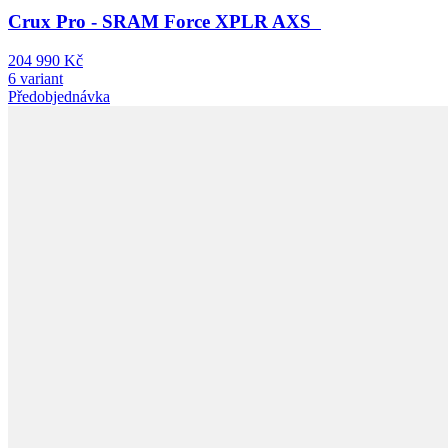
Crux Pro - SRAM Force XPLR AXS
204 990 Kč
6 variant
Předobjednávka