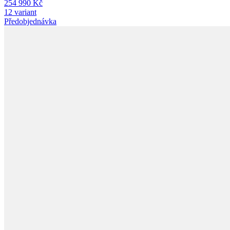
254 990 Kč
12 variant
Předobjednávka