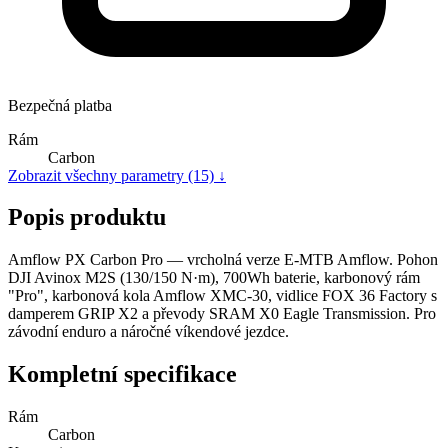
Bezpečná platba
Rám
Carbon
Zobrazit všechny parametry (15) ↓
Popis produktu
Amflow PX Carbon Pro — vrcholná verze E-MTB Amflow. Pohon
DJI Avinox M2S (130/150 N·m), 700Wh baterie, karbonový rám
"Pro", karbonová kola Amflow XMC-30, vidlice FOX 36 Factory s
damperem GRIP X2 a převody SRAM X0 Eagle Transmission. Pro
závodní enduro a náročné víkendové jezdce.
Kompletní specifikace
Rám
Carbon