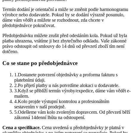
Termín dodání je orientační a může se změnit podle harmonogramu
výrobce nebo dodavatele. Pokud by se dodání výrazně posunulo,
dáme vám vědět a můžete se rozhodnout, zda chcete v
předobjednávce pokračovat.
Předobjednávku můžete zrušit před odesláním kola. Pokud už byla
platba uhrazena, vrátíme ji bez zbytečného odkladu. Vaše zákonné
právo odstoupit od smlouvy do 14 dnů od převzetí zboží tím není
dotčeno.
Co se stane po předobjednávce
1.
Dostanete potvrzení objednávky a proforma fakturu s
platebními údaji.
2.
Po přijetí platby u nás potvrdíme alokaci u dodavatele.
3.
Když se přiblíží termín výroby/expedice, dáme vám vědět e-
mailem.
4.
Kolo projde výstupní kontrolou a profesionálním
sestavením v naší prodejně.
5.
Odešleme vám kolo zvoleným dopravcem. Od převzetí běží
zákonná 14denní lhůta na odstoupení.
Cena a specifikace.
Cena uvedená u předobjednávky je platná v
okamžiku objednávky a po jejím potvrzení se nezvyšuje. Pokud by