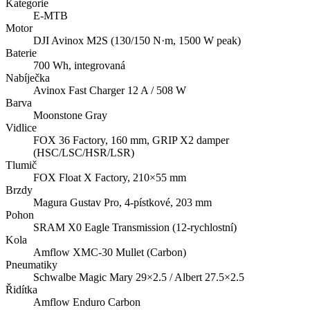
Kategorie
E-MTB
Motor
DJI Avinox M2S (130/150 N·m, 1500 W peak)
Baterie
700 Wh, integrovaná
Nabíječka
Avinox Fast Charger 12 A / 508 W
Barva
Moonstone Gray
Vidlice
FOX 36 Factory, 160 mm, GRIP X2 damper
(HSC/LSC/HSR/LSR)
Tlumič
FOX Float X Factory, 210×55 mm
Brzdy
Magura Gustav Pro, 4-pístkové, 203 mm
Pohon
SRAM X0 Eagle Transmission (12-rychlostní)
Kola
Amflow XMC-30 Mullet (Carbon)
Pneumatiky
Schwalbe Magic Mary 29×2.5 / Albert 27.5×2.5
Řidítka
Amflow Enduro Carbon