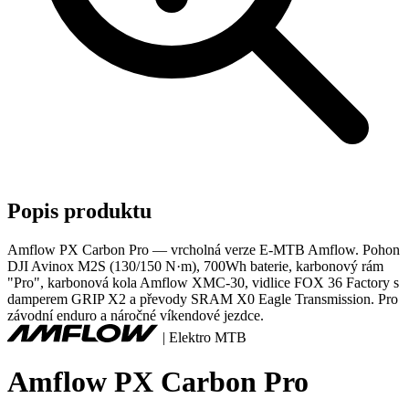
Popis produktu
Amflow PX Carbon Pro — vrcholná verze E-MTB Amflow. Pohon
DJI Avinox M2S (130/150 N·m), 700Wh baterie, karbonový rám
"Pro", karbonová kola Amflow XMC-30, vidlice FOX 36 Factory s
damperem GRIP X2 a převody SRAM X0 Eagle Transmission. Pro
závodní enduro a náročné víkendové jezdce.
|
Elektro MTB
Amflow PX Carbon Pro