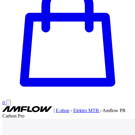
0
|
E-shop
›
Elektro MTB
›
Amflow PR
Carbon Pro