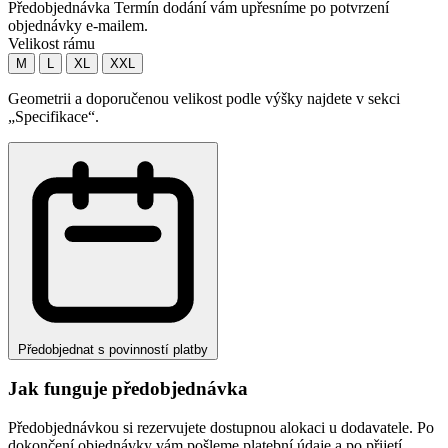
Předobjednávka
Termín dodání vám upřesníme po potvrzení
objednávky e-mailem.
Velikost rámu
M
L
XL
XXL
Geometrii a doporučenou velikost podle výšky najdete v sekci
„Specifikace“.
Předobjednat s povinností platby
Jak funguje předobjednávka
Předobjednávkou si rezervujete dostupnou alokaci u dodavatele. Po
dokončení objednávky vám pošleme platební údaje a po přijetí