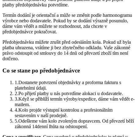
platby předobjednávku potvrdíme.
Termín dodání je orientační a může se změnit podle harmonogramu
výrobce nebo dodavatele. Pokud by se dodání výrazně posunulo,
dáme vám vědět a můžete se rozhodnout, zda chcete v
předobjednávce pokračovat.
Předobjednávku můžete zrušit před odesláním kola. Pokud už byla
platba uhrazena, vrátíme ji bez zbytečného odkladu. Vaše zákonné
právo odstoupit od smlouvy do 14 dnů od převzetí zboží tím není
dotčeno.
Co se stane po předobjednávce
1.
Dostanete potvrzení objednávky a proforma fakturu s
platebními údaji.
2.
Po přijetí platby u nás potvrdíme alokaci u dodavatele.
3.
Když se přiblíží termín výroby/expedice, dáme vám vědět e-
mailem.
4.
Kolo projde výstupní kontrolou a profesionálním
sestavením v naší prodejně.
5.
Odešleme vám kolo zvoleným dopravcem. Od převzetí běží
zákonná 14denní lhůta na odstoupení.
Cena a specifikace.
Cena uvedená u předobjednávky je platná v