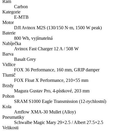
Rám
Carbon
Kategorie
E-MTB
Motor
DJI Avinox M2S (130/150 N·m, 1500 W peak)
Baterie
800 Wh, vyjímatelná
Nabíječka
Avinox Fast Charger 12 A / 508 W
Barva
Basalt Grey
Vidlice
FOX 36 Performance, 160 mm, GRIP damper
Tlumič
FOX Float X Performance, 210×55 mm
Brzdy
Magura Gustav Pro, 4-pístkové, 203 mm
Pohon
SRAM S1000 Eagle Transmission (12-rychlostní)
Kola
Amflow XMA-30 Mullet (Alloy)
Pneumatiky
Schwalbe Magic Mary 29×2.5 / Albert 27.5×2.5
Velikosti