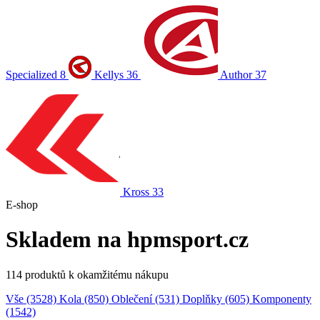
Specialized
8
Kellys
36
Author
37
Kross
33
E-shop
Skladem na hpmsport.cz
114 produktů k okamžitému nákupu
Vše
(3528)
Kola
(850)
Oblečení
(531)
Doplňky
(605)
Komponenty
(1542)