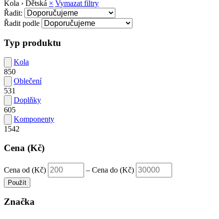
Kola › Dětská
×
Vymazat filtry
Řadit:
Řadit podle
Typ produktu
Kola
850
Oblečení
531
Doplňky
605
Komponenty
1542
Cena (Kč)
Cena od (Kč)
–
Cena do (Kč)
Použít
Značka