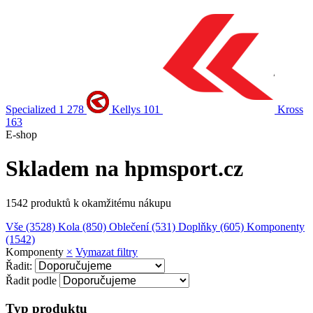
Specialized
1 278
Kellys
101
Kross
163
E-shop
Skladem na hpmsport.cz
1542 produktů k okamžitému nákupu
Vše
(3528)
Kola
(850)
Oblečení
(531)
Doplňky
(605)
Komponenty
(1542)
Komponenty
×
Vymazat filtry
Řadit:
Řadit podle
Typ produktu