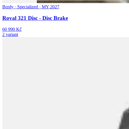
Brzdy · Specialized · MY 2027
Roval 321 Disc - Disc Brake
60 990 Kč
2 variant