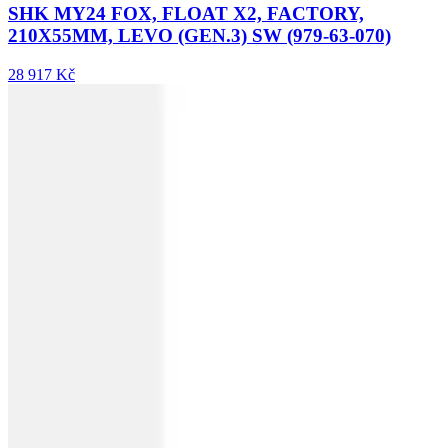
SHK MY24 FOX, FLOAT X2, FACTORY,
210X55MM, LEVO (GEN.3) SW (979-63-070)
28 917 Kč