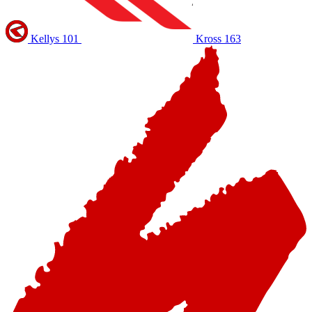
Kellys
101
Kross
163