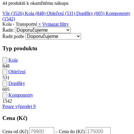
44 produktů k okamžitému nákupu
Vše
(3526)
Kola
(848)
Oblečení
(531)
Doplňky
(605)
Komponenty
(1542)
Kola › Transportní
×
Vymazat filtry
Řadit:
Řadit podle
Typ produktu
Kola
848
Oblečení
531
Doplňky
605
Komponenty
1542
Pouze výprodej
9
Cena (Kč)
Cena od (Kč)
–
Cena do (Kč)