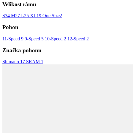
Velikost rámu
S
34
M
27
L
25
XL
19
One Size
2
Pohon
11-Speed
9
9-Speed
5
10-Speed
2
12-Speed
2
Značka pohonu
Shimano
17
SRAM
1